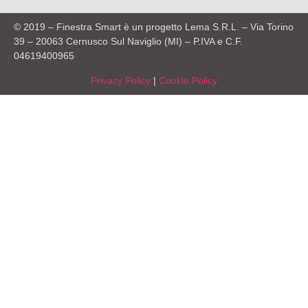
© 2019 – Finestra Smart è un progetto Lema S.R.L. – Via Torino
39 – 20063 Cernusco Sul Naviglio (MI) – P.IVA e C.F.
04619400965
Privacy Policy
|
Cookie Policy