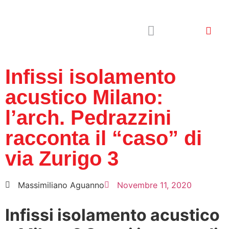
Perchè finestra smart
Ascolta i nostri clienti
Guida finestra smart
Infissi isolamento
acustico Milano:
l’arch. Pedrazzini
racconta il “caso” di
via Zurigo 3
Massimiliano Aguanno
Novembre 11, 2020
Infissi isolamento acustico