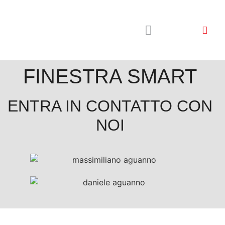
Perchè finestra smart
Ascolta i nostri clienti
Guida finestra smart
FINESTRA SMART
ENTRA IN CONTATTO CON
NOI