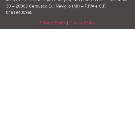
39 – 20063 Cernusco Sul Naviglio (MI) – P.IVA e C.F.
04619400965
Privacy Policy
|
Cookie Policy