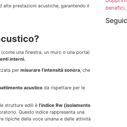
Doppi inf
 alte prestazioni acustiche, garantendo il
benefici, 
Seguic
acustico?
a (come una finestra, un muro o una porta)
enti interni.
lizzata per
misurare l’intensità sonora
, che
battimento acustico
da rispettare per le
e strutture edili è
l’indice Rw (isolamento
boratorio. Questo indice rappresenta una
e tipiche della voce umana e delle attività