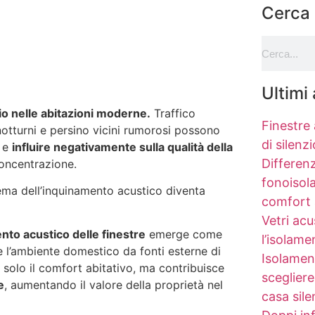
Cerca
Ultimi 
io nelle abitazioni moderne.
Traffico
Finestre 
 notturni e persino vicini rumorosi possono
di silenz
o e
influire negativamente sulla qualità della
Differenz
concentrazione.
fonoisola
blema dell’inquinamento acustico diventa
comfort 
Vetri acu
ento acustico delle finestre
emerge come
l’isolame
e l’ambiente domestico da fonti esterne di
Isolamen
solo il comfort abitativo, ma contribuisce
scegliere
e
, aumentando il valore della proprietà nel
casa sile